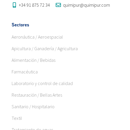
+34 91 875 72 34
quimipur@quimipur.com
Sectores
Aeronáutica / Aeroespacial
Apicultura / Ganadería / Agricultura
Alimentación / Bebidas
Farmacéutica
Laboratorio y control de calidad
Restauración / Bellas Artes
Sanitario / Hospitalario
Textil
Tratamiento de aguas