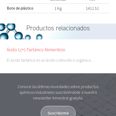
Bote de plástico
1 Kg
1411.51
Productos relacionados
Ácido L(+)-Tartárico Alimenticio
El ácido tartárico es un ácido carboxílico orgánico…
Conoce las últimas novedades sobre productos
químicos industriales suscribiéndote a nuestra
newsletter trimestral gratuita.
Suscribirme