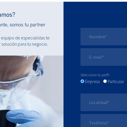
ramos?
ante, somos tu partner
 equipo de especialistas te
 solución para tu negocio.
Selecciona tu perfil:
Empresa
Particular