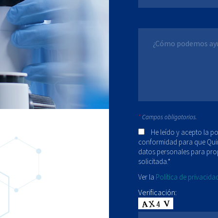
*
Campos obligatorios.
He leído y acepto la po
conformidad para que Qui
datos personales para pro
solicitada.*
Ver la
Política de privacida
Verificación: