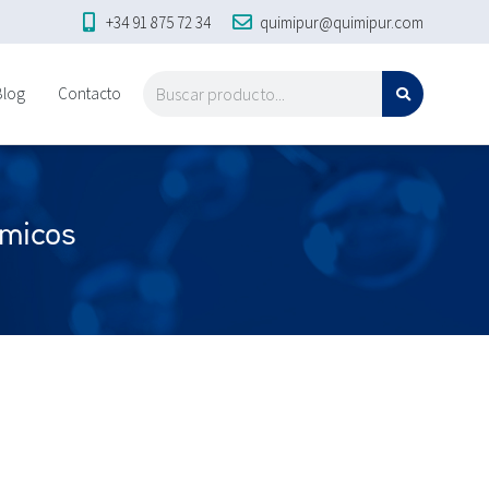
+34 91 875 72 34
quimipur@quimipur.com
Blog
Contacto
ímicos