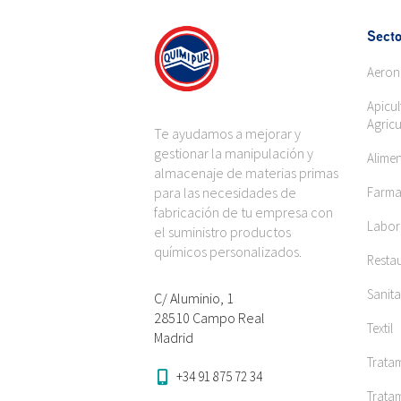
Secto
Aeron
Apicul
Agricu
Te ayudamos a mejorar y
gestionar la manipulación y
Alime
almacenaje de materias primas
para las necesidades de
Farma
fabricación de tu empresa con
Labora
el suministro productos
químicos personalizados.
Restau
Sanita
C/ Aluminio, 1
28510 Campo Real
Textil
Madrid
Trata
+34 91 875 72 34
Tratam