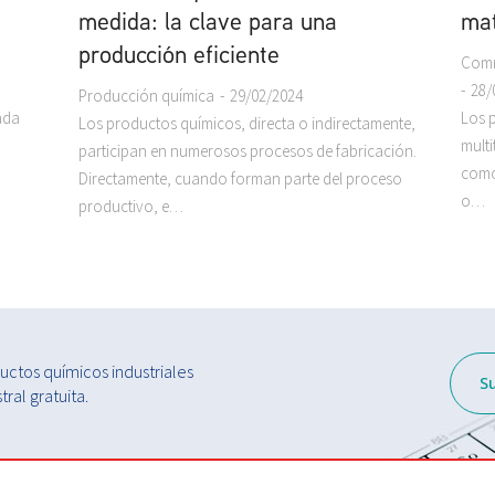
medida: la clave para una
mat
producción eficiente
Comm
28/
Producción química
29/02/2024
ada
Los 
Los productos químicos, directa o indirectamente,
mult
participan en numerosos procesos de fabricación.
como 
Directamente, cuando forman parte del proceso
o…
productivo, e…
ctos químicos industriales
S
ral gratuita.