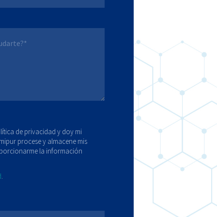
lítica de privacidad y doy mi
mipur procese y almacene mis
porcionarme la información
d
.