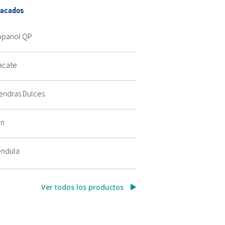
tacados
opanol QP
acate
endras Dulces
án
éndula
Ver todos los productos