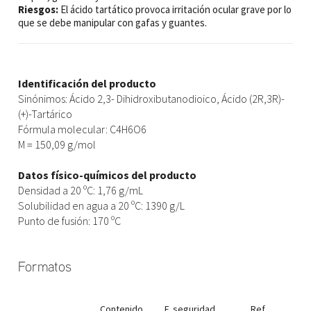
Riesgos:
El ácido tartático provoca irritación ocular grave por lo
que se debe manipular con gafas y guantes.
Identificación del producto
Sinónimos: Ácido 2,3- Dihidroxibutanodioico, Ácido (2R,3R)-
(+)-Tartárico
Fórmula molecular: C4H6O6
M = 150,09 g/mol
Datos físico-químicos del producto
Densidad a 20 ºC: 1,76 g/mL
Solubilidad en agua a 20 ºC: 1390 g/L
Punto de fusión: 170 ºC
Formatos
Contenido
F. seguridad
Ref.