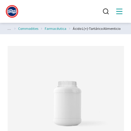
Estás aquí:
Commodities
Farmacéutica
Ácido L(+)-Tartárico Alimenticio