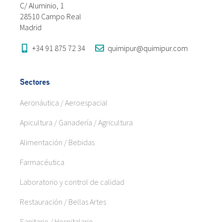
C/ Aluminio, 1
28510 Campo Real
Madrid
+34 91 875 72 34
quimipur@quimipur.com
Sectores
Aeronáutica / Aeroespacial
Apicultura / Ganadería / Agricultura
Alimentación / Bebidas
Farmacéutica
Laboratorio y control de calidad
Restauración / Bellas Artes
Sanitario / Hospitalario