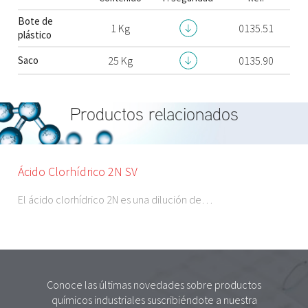
Bote de
1 Kg
0135.51
plástico
Saco
25 Kg
0135.90
Productos relacionados
Ácido Clorhídrico 2N SV
El ácido clorhídrico 2N es una dilución de…
Conoce las últimas novedades sobre productos
químicos industriales suscribiéndote a nuestra