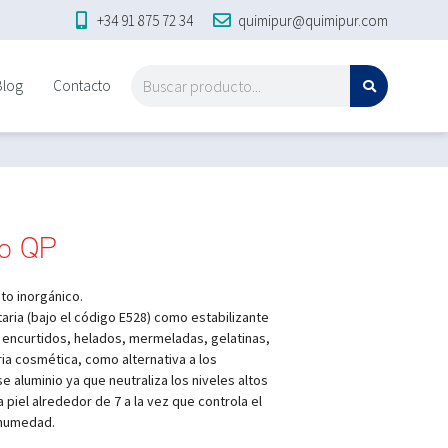
+34 91 875 72 34
quimipur@quimipur.com
Blog
Contacto
do QP
to inorgánico.
ntaria (bajo el código E528) como estabilizante
 encurtidos, helados, mermeladas, gelatinas,
tria cosmética, como alternativa a los
 aluminio ya que neutraliza los niveles altos
 piel alrededor de 7 a la vez que controla el
 humedad.