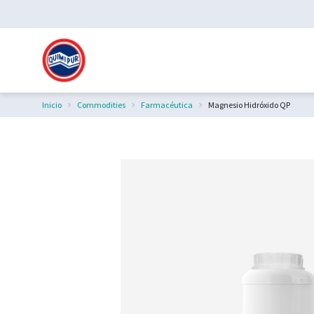
Inicio
Commodities
Farmacéutica
Magnesio Hidróxido QP
Estás aquí: