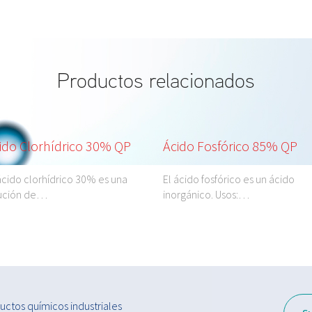
Productos relacionados
Ácido Fosfórico 85% QP
Magnesio Cloruro 6-hi
QP
El ácido fosfórico es un ácido
inorgánico. Usos:…
El magnesio cloruro es un
compuesto inorgánico. Uso
ctos químicos industriales