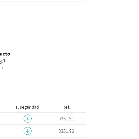
8
ducto
 g/L
a)
F. seguridad
Ref.
0351.51
0351.90