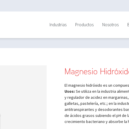
Industrias
Productos
Nosotros
Magnesio Hidróxi
El magnesio hidróxido es un compues
Usos:
Se utiliza en la industria alime
y regulador de acidez en margarinas,
galletas, pastelería, etc.; en la indus
antitranspirantes y desodorantes base
de ácidos grasos subiendo el pH de la
crecimiento bacteriano y absorbe la