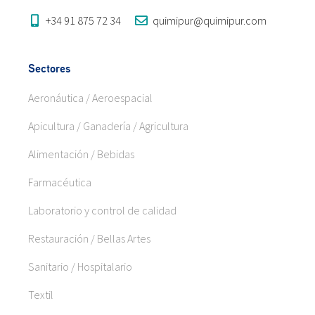
+34 91 875 72 34
quimipur@quimipur.com
Sectores
Aeronáutica / Aeroespacial
Apicultura / Ganadería / Agricultura
Alimentación / Bebidas
Farmacéutica
Laboratorio y control de calidad
Restauración / Bellas Artes
Sanitario / Hospitalario
Textil