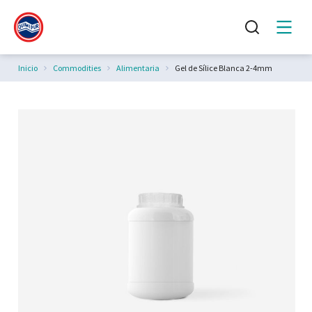
Estás aquí:
Inicio
Commodities
Alimentaria
Gel de Sílice Blanca 2-4mm