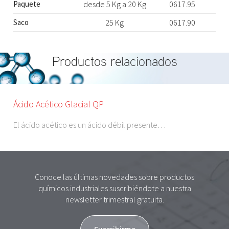
Paquete
desde 5 Kg a 20 Kg
0617.95
Saco
25 Kg
0617.90
Productos relacionados
Ácido Acético Glacial QP
El ácido acético es un ácido débil presente…
Conoce las últimas novedades sobre productos
químicos industriales suscribiéndote a nuestra
newsletter trimestral gratuita.