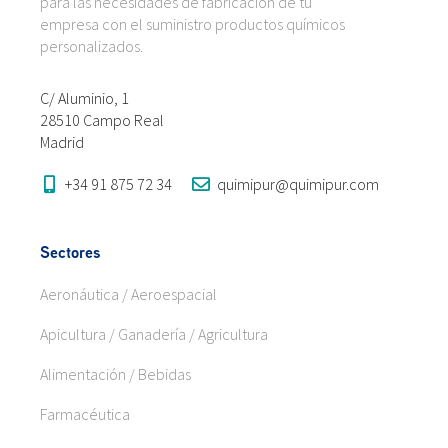
para las necesidades de fabricación de tu
empresa con el suministro productos químicos
personalizados.
C/ Aluminio, 1
28510 Campo Real
Madrid
+34 91 875 72 34
quimipur@quimipur.com
Sectores
Aeronáutica / Aeroespacial
Apicultura / Ganadería / Agricultura
Alimentación / Bebidas
Farmacéutica