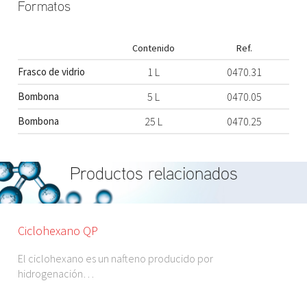
Formatos
Contenido
Ref.
Frasco de vidrio
1 L
0470.31
Bombona
5 L
0470.05
Bombona
25 L
0470.25
Productos relacionados
Ciclohexano QP
El ciclohexano es un nafteno producido por
hidrogenación…