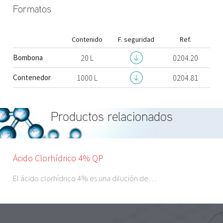
Formatos
Contenido
F. seguridad
Ref.
Bombona
20 L
0204.20
Contenedor
1000 L
0204.81
Productos relacionados
Ácido Clorhídrico 4% QP
El ácido clorhídrico 4% es una dilución de…