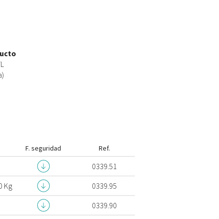
ducto
/L
a)
F. seguridad
Ref.
0339.51
0 Kg
0339.95
0339.90