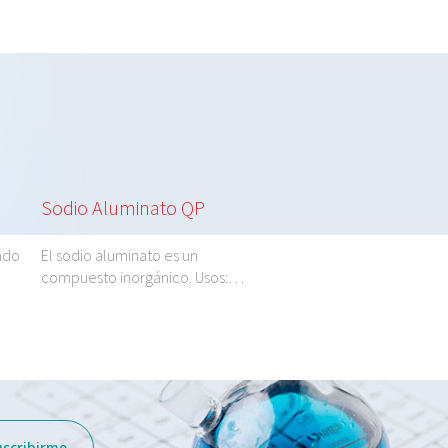
Sodio Aluminato QP
Sodio Citrato Tribá
hidrato
ado
El sodio aluminato es un
compuesto inorgánico. Usos:…
El sodio citrato es la s
uscribirme