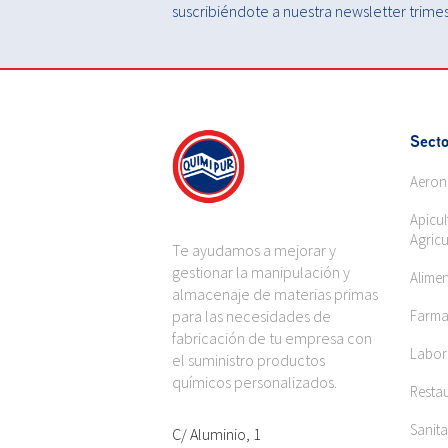
suscribiéndote a nuestra newsletter trimest
Secto
Aeron
Apicul
Agricu
Te ayudamos a mejorar y
gestionar la manipulación y
Alime
almacenaje de materias primas
para las necesidades de
Farma
fabricación de tu empresa con
Labora
el suministro productos
químicos personalizados.
Restau
Sanita
C/ Aluminio, 1