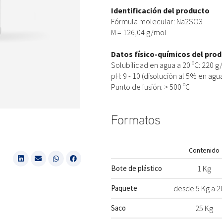
Identificación del producto
Fórmula molecular: Na2SO3
M = 126,04 g/mol
Datos físico-químicos del pro
Solubilidad en agua a 20 ºC: 220 g
pH: 9 - 10 (disolución al 5% en agu
Punto de fusión: > 500 ºC
Formatos
Contenido
Bote de plástico
1 Kg
Paquete
desde 5 Kg a 2
Saco
25 Kg