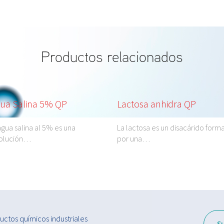
Productos relacionados
ua Salina 5% QP
Lactosa anhidra QP
agua salina al 5% es una
La lactosa es un disacárido form
solución…
por una…
ctos químicos industriales
S