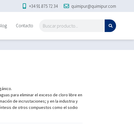
+34 91 875 72 34
quimipur@quimipur.com
Blog
Contacto
gánico.
aguas para eliminar el exceso de cloro libre en
rmación de incrustaciones; y en la industria y
síntesis de otros compuestos como el sodio