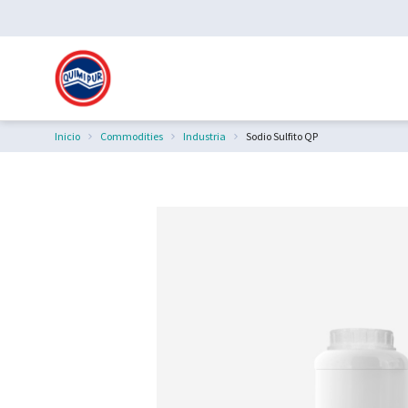
Inicio
Commodities
Industria
Sodio Sulfito QP
Estás aquí: