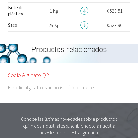
Bote de
1 Kg
0523.51
plástico
Saco
25 Kg
0523.90
Productos relacionados
Sodio Alginato QP
El sodio alginato es un polisacárido, que se…
Conoce las últimas novedades sobre productos
químicos industriales suscribiéndote a nuestra
newsletter trimestral gratuita.