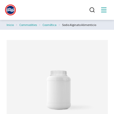
Estás aquí:
Inicio
Commodities
Cosmética
Sodio Alginato Alimenticio