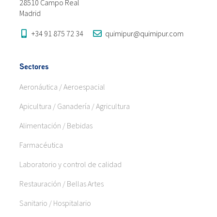
28510 Campo Real
Madrid
+34 91 875 72 34
quimipur@quimipur.com
Sectores
Aeronáutica / Aeroespacial
Apicultura / Ganadería / Agricultura
Alimentación / Bebidas
Farmacéutica
Laboratorio y control de calidad
Restauración / Bellas Artes
Sanitario / Hospitalario