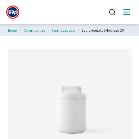
Estás aquí:
Inicio
Commodities
Farmacéutica
Sodio Acetato 3-hidrato QP