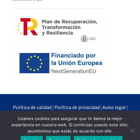
Política de calidad
|
Política de privacidad
|
Aviso legal
|
Política de cookies
Usamos cookies para asegurar que te damos la mejor
experiencia en nuestra web. Si continúas usando este sitio,
Quimipur S.L.U. © 2024
asumiremos que estás de acuerdo con ello.
Powered by
Branding Industrial