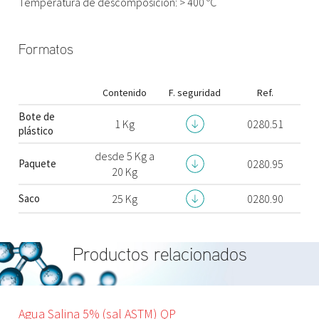
Temperatura de descomposición: > 400 ºC
Formatos
Contenido
F. seguridad
Ref.
Bote de
1 Kg
0280.51
plástico
desde 5 Kg a
Paquete
0280.95
20 Kg
Saco
25 Kg
0280.90
Productos relacionados
Agua Salina 5% (sal ASTM) QP