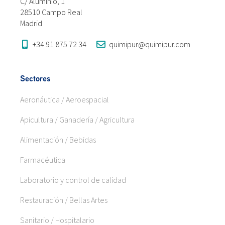
C/ Aluminio, 1
28510 Campo Real
Madrid
+34 91 875 72 34
quimipur@quimipur.com
Sectores
Aeronáutica / Aeroespacial
Apicultura / Ganadería / Agricultura
Alimentación / Bebidas
Farmacéutica
Laboratorio y control de calidad
Restauración / Bellas Artes
Sanitario / Hospitalario