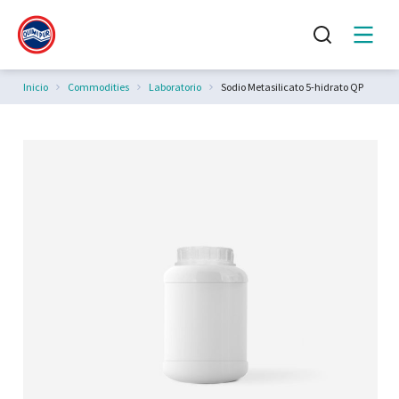
Estás aquí:
Inicio
Commodities
Laboratorio
Sodio Metasilicato 5-hidrato QP