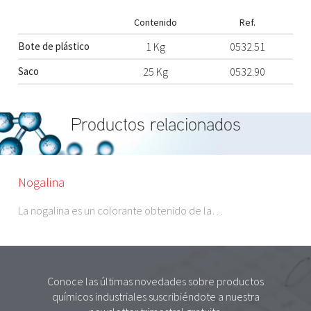
Contenido
Ref.
Bote de plástico
1 Kg
0532.51
Saco
25 Kg
0532.90
Productos relacionados
Nogalina
La nogalina es un colorante obtenido de la…
Conoce las últimas novedades sobre productos
químicos industriales suscribiéndote a nuestra