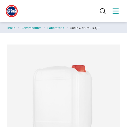
Estás aquí:
Inicio
Commodities
Laboratorio
Sodio Cloruro 1% QP