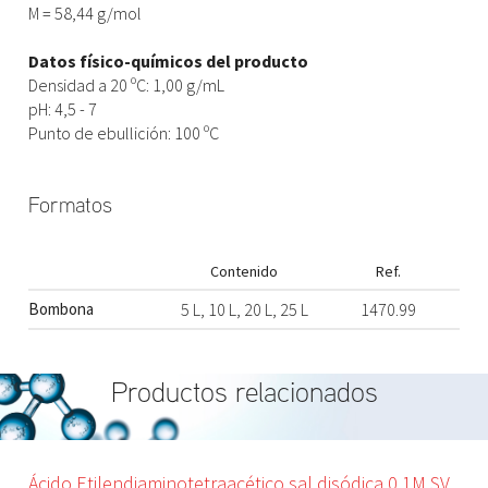
M = 58,44 g/mol
Datos físico-químicos del producto
Densidad a 20 ºC: 1,00 g/mL
pH: 4,5 - 7
Punto de ebullición: 100 ºC
Formatos
Contenido
Ref.
Bombona
5 L, 10 L, 20 L, 25 L
1470.99
Productos relacionados
Ácido Etilendiaminotetraacético sal disódica 0,1M SV