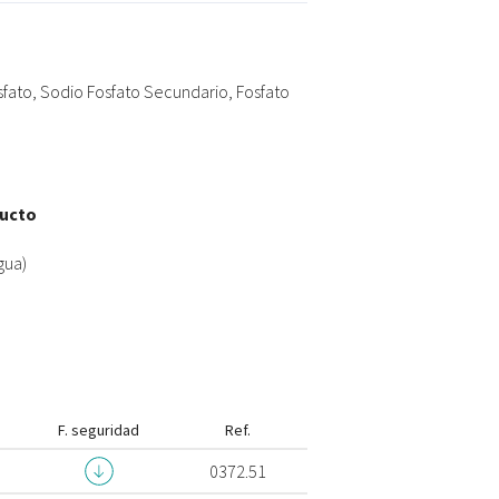
fato, Sodio Fosfato Secundario, Fosfato
ducto
gua)
F. seguridad
Ref.
0372.51