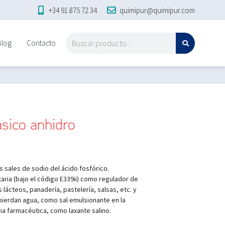
+34 91 875 72 34
quimipur@quimipur.com
Blog
Contacto
ásico anhidro
s sales de sodio del ácido fosfórico.
ntaria (bajo el código E339ii) como regulador de
 lácteos, panadería, pastelería, salsas, etc. y
pierdan agua, como sal emulsionante en la
ia farmacéutica, como laxante salino.