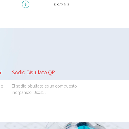
0372.90
al
Sodio Bisulfato QP
Sodio Cloruro se
ASTM B117
de
El sodio bisulfato es un compuesto
inorgánico. Usos:…
El sodio cloruro confor
especificaciones de…