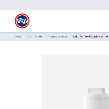
Inicio
Commodities
Farmacéutica
Sodio Fosfato Dibásico anhidr
Estás aquí: