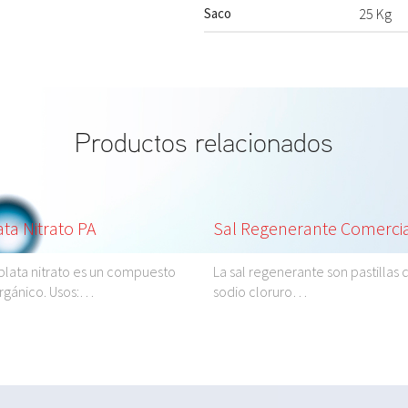
Saco
25 Kg
Productos relacionados
ata Nitrato PA
Sal Regenerante Comerci
plata nitrato es un compuesto
La sal regenerante son pastillas 
rgánico. Usos:…
sodio cloruro…