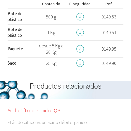
Contenido
F. seguridad
Ref.
Bote de
500 g
0149.53
plástico
Bote de
1 Kg
0149.51
plástico
desde 5 Kg a
Paquete
0149.95
20 Kg
Saco
25 Kg
0149.90
Productos relacionados
Ácido Cítrico anhidro QP
El ácido cítrico es un ácido débil orgánico…