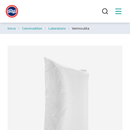
Estás aquí:
Inicio
Commodities
Laboratorio
Vermiculita