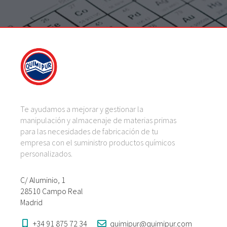
Te ayudamos a mejorar y gestionar la
manipulación y almacenaje de materias primas
para las necesidades de fabricación de tu
empresa con el suministro productos químicos
personalizados.
C/ Aluminio, 1
28510 Campo Real
Madrid
+34 91 875 72 34
quimipur@quimipur.com