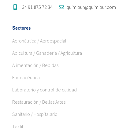
+34 91 875 72 34
quimipur@quimipur.com
Sectores
Aeronáutica / Aeroespacial
Apicultura / Ganadería / Agricultura
Alimentación / Bebidas
Farmacéutica
Laboratorio y control de calidad
Restauración / Bellas Artes
Sanitario / Hospitalario
Textil