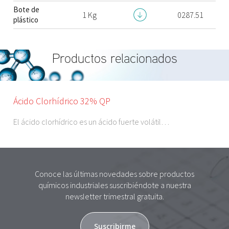
Bote de
1 Kg
0287.51
plástico
Productos relacionados
Ácido Clorhídrico 32% QP
El ácido clorhídrico es un ácido fuerte volátil…
Conoce las últimas novedades sobre productos
químicos industriales suscribiéndote a nuestra
newsletter trimestral gratuita.
Suscribirme