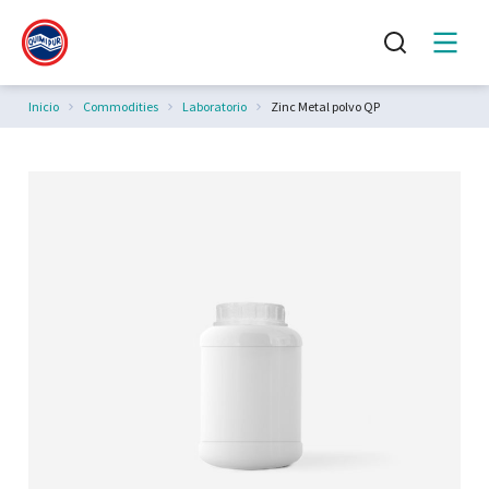
Estás aquí:
Inicio
Commodities
Laboratorio
Zinc Metal polvo QP