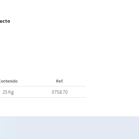
ducto
Contenido
Ref.
25 Kg
0758.70