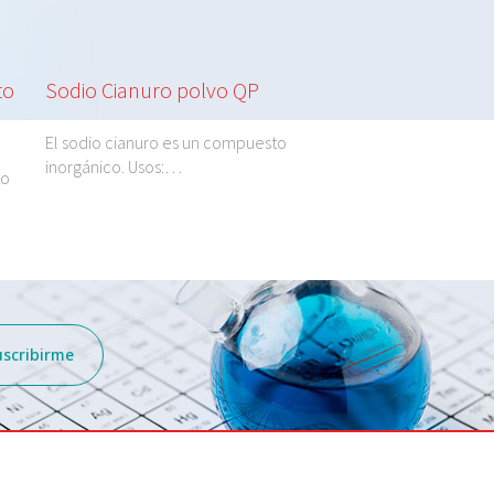
to
Sodio Cianuro polvo QP
Sodio Sulfuro hid
El sodio cianuro es un compuesto
El sodio sulfuro es un
inorgánico. Usos:…
inorgánico. Usos:…
to
uscribirme