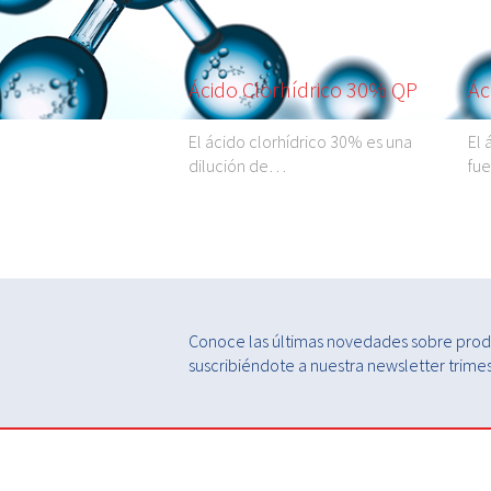
to 6-hidrato QP
Ácido Clorhídrico 30% QP
Ác
ato es un compuesto
El ácido clorhídrico 30% es una
El 
Usos:…
dilución de…
fue
Conoce las últimas novedades sobre produ
suscribiéndote a nuestra newsletter trimest