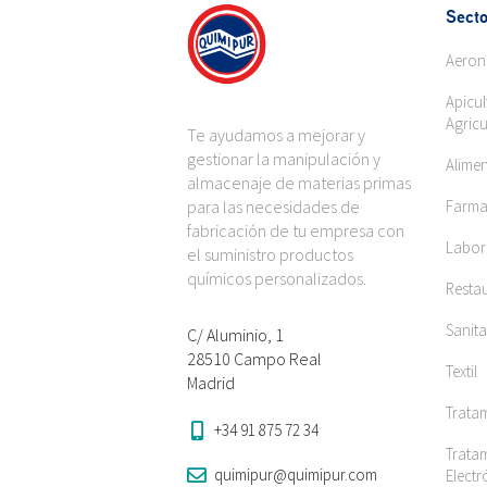
Secto
Aeron
Apicul
Agricu
Te ayudamos a mejorar y
gestionar la manipulación y
Alime
almacenaje de materias primas
para las necesidades de
Farma
fabricación de tu empresa con
Labora
el suministro productos
químicos personalizados.
Restau
Sanita
C/ Aluminio, 1
28510 Campo Real
Textil
Madrid
Trata
+34 91 875 72 34
Tratam
quimipur@quimipur.com
Elect