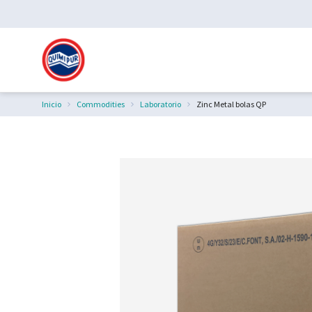
Inicio
Commodities
Laboratorio
Zinc Metal bolas QP
Estás aquí: