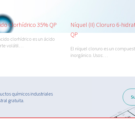
ido Clorhídrico 35% QP
Níquel (II) Cloruro 6-hidra
QP
ácido clorhídrico es un ácido
rte volátil…
El níquel cloruro es un compues
inorgánico. Usos:…
ctos químicos industriales
S
ral gratuita.