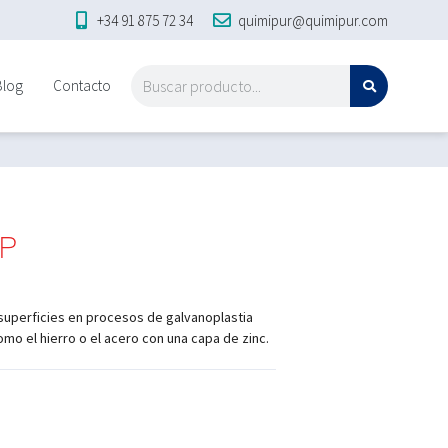
+34 91 875 72 34
quimipur@quimipur.com
Blog
Contacto
QP
 superficies en procesos de galvanoplastia
omo el hierro o el acero con una capa de zinc.