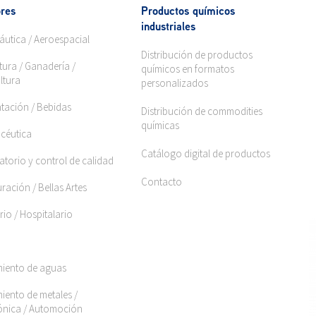
res
Productos químicos
industriales
áutica / Aeroespacial
Distribución de productos
tura / Ganadería /
químicos en formatos
ltura
personalizados
ntación / Bebidas
Distribución de commodities
químicas
céutica
Catálogo digital de productos
torio y control de calidad
Contacto
ración / Bellas Artes
rio / Hospitalario
miento de aguas
iento de metales /
rónica / Automoción