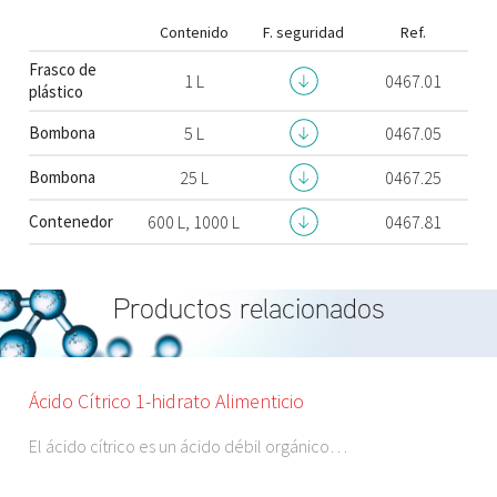
Contenido
F. seguridad
Ref.
Frasco de
1 L
0467.01
plástico
Bombona
5 L
0467.05
Bombona
25 L
0467.25
Contenedor
600 L, 1000 L
0467.81
Productos relacionados
Ácido Cítrico 1-hidrato Alimenticio
El ácido cítrico es un ácido débil orgánico…