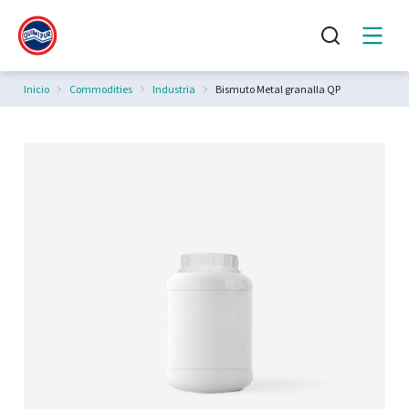
Estás aquí:
Inicio
Commodities
Industria
Bismuto Metal granalla QP