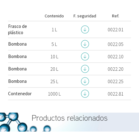
Contenido
F. seguridad
Ref.
Frasco de
1 L
0022.01
plástico
Bombona
5 L
0022.05
Bombona
10 L
0022.10
Bombona
20 L
0022.20
Bombona
25 L
0022.25
Contenedor
1000 L
0022.81
Productos relacionados