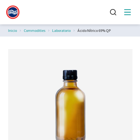
Estás aquí:
Inicio
Commodities
Laboratorio
Ácido Nítrico 69% QP