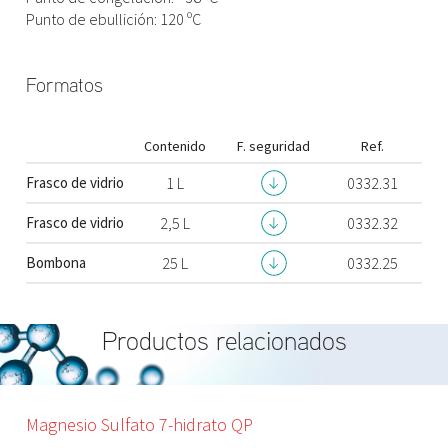
Punto de ebullición: 120 ºC
Formatos
Contenido
F. seguridad
Ref.
Frasco de vidrio
1 L
0332.31
Frasco de vidrio
2,5 L
0332.32
Bombona
25 L
0332.25
Productos relacionados
Magnesio Sulfato 7-hidrato QP