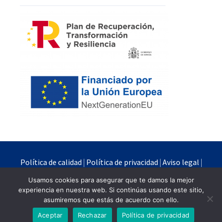
Política de calidad
|
Política de privacidad
|
Aviso legal
|
Política de cookies
Usamos cookies para asegurar que te damos la mejor
experiencia en nuestra web. Si continúas usando este sitio,
Quimipur S.L.U. © 2024
asumiremos que estás de acuerdo con ello.
Powered by
Branding Industrial
Aceptar
Rechazar
Política de privacidad