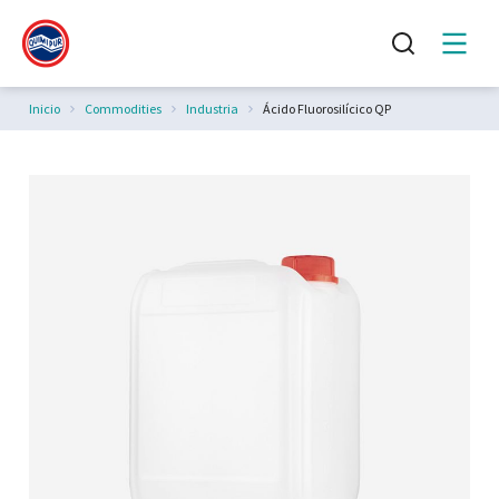
Estás aquí:
Inicio
Commodities
Industria
Ácido Fluorosilícico QP