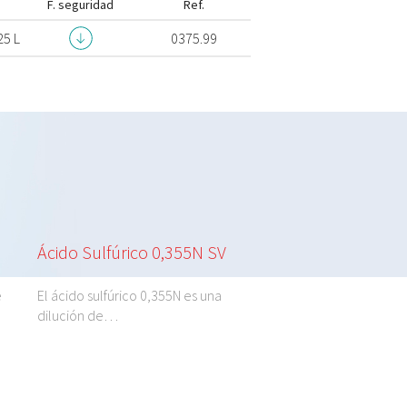
F. seguridad
Ref.
25 L
0375.99
Ácido Sulfúrico 0,355N SV
Ácido Sulfúrico 9
e
El ácido sulfúrico 0,355N es una
El ácido sulfúrico 98% 
dilución de…
inorgánico.…