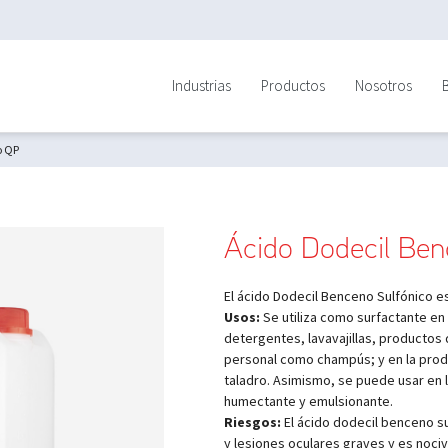
Industrias
Productos
Nosotros
o QP
Ácido Dodecil Ben
El ácido Dodecil Benceno Sulfónico es
Usos:
Se utiliza como surfactante en
detergentes, lavavajillas, productos d
personal como champús; y en la prod
taladro. Asimismo, se puede usar en l
humectante y emulsionante.
Riesgos:
El ácido dodecil benceno s
y lesiones oculares graves y es noci