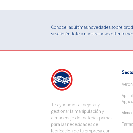
Conoce las últimas novedades sobre produ
suscribiéndote a nuestra newsletter trimest
Secto
Aeron
Apicul
Agricu
Te ayudamos a mejorar y
gestionar la manipulación y
Alime
almacenaje de materias primas
para las necesidades de
Farma
fabricación de tu empresa con