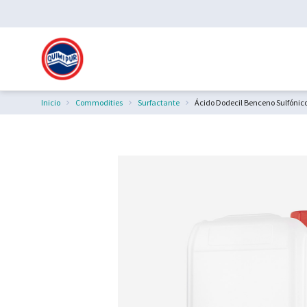
Inicio
Commodities
Surfactante
Ácido Dodecil Benceno Sulfónic
Estás aquí: