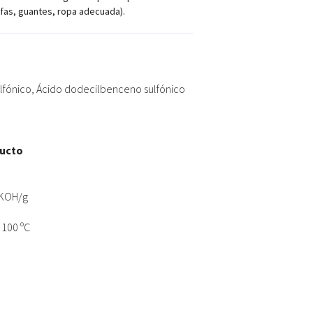
fas, guantes, ropa adecuada).
ulfónico, Ácido dodecilbenceno sulfónico
ducto
gKOH/g
100 ºC