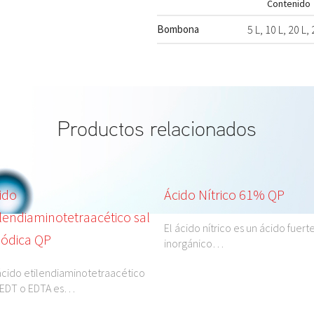
Contenido
Bombona
5 L, 10 L, 20 L, 
Productos relacionados
ido
Ácido Nítrico 61% QP
ilendiaminotetraacético sal
El ácido nítrico es un ácido fuert
sódica QP
inorgánico…
ácido etilendiaminotetraacético
AEDT o EDTA es…