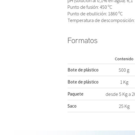
pH (solución al 0,1% en agua): 6,1
Punto de fusión: 450 ºC
Punto de ebullición: 1860 ºC
Temperatura de descomposición: 
Formatos
Contenido
Bote de plástico
500 g
Bote de plástico
1 Kg
Paquete
desde 5 Kg a 2
Saco
25 Kg