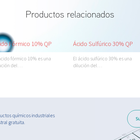
Productos relacionados
ido Fórmico 10% QP
Ácido Sulfúrico 30% QP
ácido fórmico 10% es una
El ácido sulfúrico 30% es una
lución del…
dilución del…
ctos químicos industriales
S
ral gratuita.