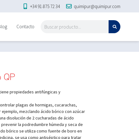
+34 91 875 72 34
quimipur@quimipur.com
Blog
Contacto
o QP
 tiene propiedades antifúngicas y
ontrolar plagas de hormigas, cucarachas,
or ejemplo, mezclando ácido bórico con azúcar
una disolución de 2 cucharadas de ácido
a prevenir la podredumbre húmeda y seca de
cido bórico se utiliza como fuente de boro en
medicina, se usa como antiséptico para tratar