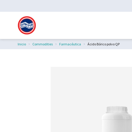
Inicio
Commodities
Farmacéutica
Ácido Bórico polvo QP
Estás aquí: