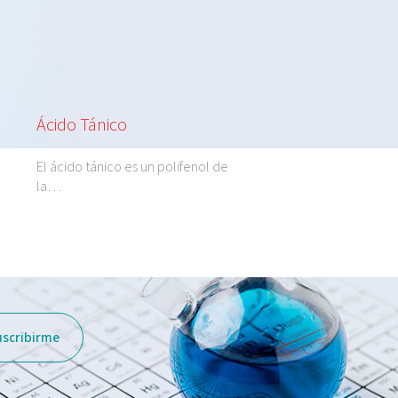
Ácido Tánico
Hierro Quelato 1
Comercial
El ácido tánico es un polifenol de
la…
El hierro quelato está
un agente…
uscribirme