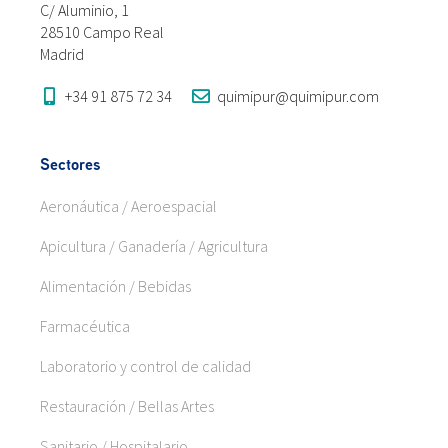
C/ Aluminio, 1
28510 Campo Real
Madrid
+34 91 875 72 34
quimipur@quimipur.com
Sectores
Aeronáutica / Aeroespacial
Apicultura / Ganadería / Agricultura
Alimentación / Bebidas
Farmacéutica
Laboratorio y control de calidad
Restauración / Bellas Artes
Sanitario / Hospitalario