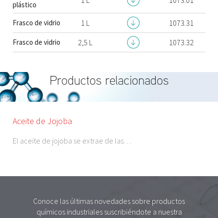
plástico
Frasco de vidrio
1 L
1073.31
Frasco de vidrio
2,5 L
1073.32
Productos relacionados
Aceite de Jojoba
El aceite de jojoba se extrae de las…
Conoce las últimas novedades sobre productos
químicos industriales suscribiéndote a nuestra