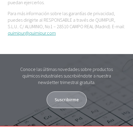
puedan ejercerlos.
Para más información sobre las garantías de privacidad,
puedes dirigirte al RESPONSABLE a través de QUIMIPUR,
S.L.U.. C/ ALUMINIO, No1 – 28510 CAMPO REAL (Madrid). E-mail:
quimipur@quimipur.com
Conoce las últimas novedades sobre productos
químicos industriales suscribiéndote a nuestra
newsletter trimestral gratuita.
Suscribirme