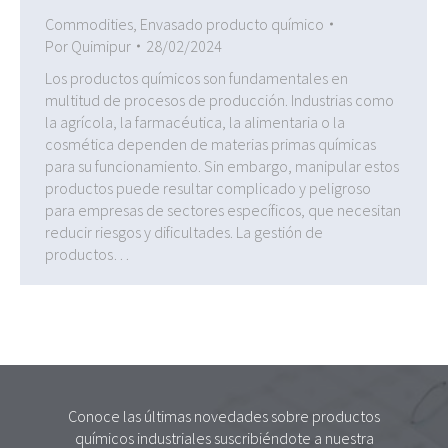
Commodities
,
Envasado producto químico
Por
Quimipur
28/02/2024
Los productos químicos son fundamentales en
multitud de procesos de producción. Industrias como
la agrícola, la farmacéutica, la alimentaria o la
cosmética dependen de materias primas químicas
para su funcionamiento. Sin embargo, manipular estos
productos puede resultar complicado y peligroso
para empresas de sectores específicos, que necesitan
reducir riesgos y dificultades. La gestión de
productos…
Conoce las últimas novedades sobre productos
químicos industriales suscribiéndote a nuestra