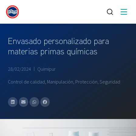
Envasado personalizado para
materias primas químicas
28/02/2024
Quimipur
Control de calidad
,
Manipulación
,
Protección
,
Seguridad