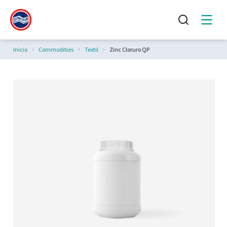
Estás aquí:
Inicio
Commodities
Textil
Zinc Cloruro QP