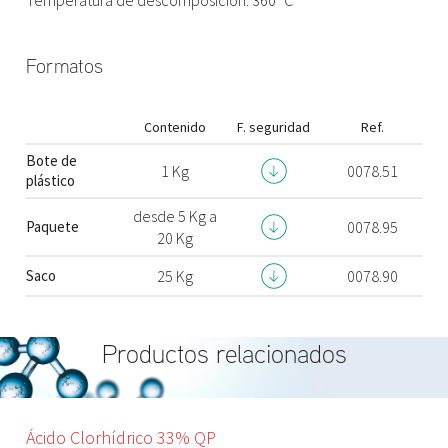
Formatos
Contenido
F. seguridad
Ref.
Bote de
1 Kg
0078.51
plástico
desde 5 Kg a
Paquete
0078.95
20 Kg
Saco
25 Kg
0078.90
Productos relacionados
Ácido Clorhídrico 33% QP