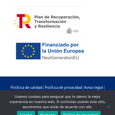
Política de calidad
|
Política de privacidad
|
Aviso legal
|
Política de cookies
Usamos cookies para asegurar que te damos la mejor
experiencia en nuestra web. Si continúas usando este sitio,
Quimipur S.L.U. © 2024
asumiremos que estás de acuerdo con ello.
Powered by
Branding Industrial
Aceptar
Rechazar
Política de privacidad