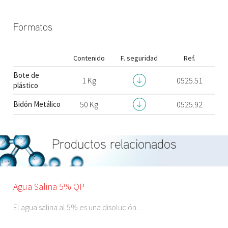
Formatos
Contenido
F. seguridad
Ref.
Bote de
1 Kg
0525.51
plástico
Bidón Metálico
50 Kg
0525.92
Productos relacionados
V
Agua Salina 5% QP
El agua salina al 5% es una disolución…