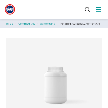
Estás aquí:
Inicio
Commodities
Alimentaria
Potasio Bicarbonato Alimenticio