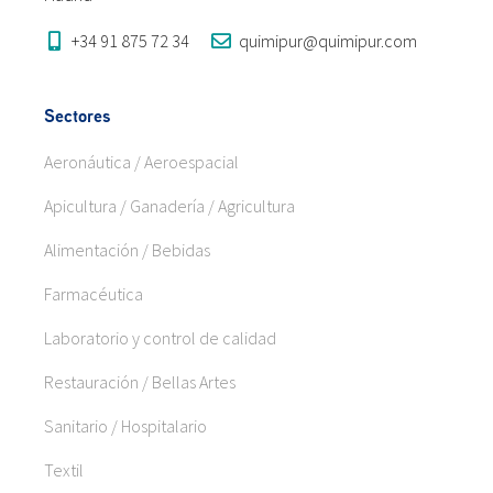
+34 91 875 72 34
quimipur@quimipur.com
Sectores
Aeronáutica / Aeroespacial
Apicultura / Ganadería / Agricultura
Alimentación / Bebidas
Farmacéutica
Laboratorio y control de calidad
Restauración / Bellas Artes
Sanitario / Hospitalario
Textil