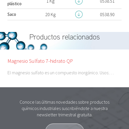
1 Kg
0538.51
plástico
Saco
20 Kg
0538.90
Productos relacionados
Magnesio Sulfato 7-hidrato QP
El magnesio sulfato es un compuesto inorgánico. Usos:…
Conoce las últimas novedades sobre productos
químicos industriales suscribiéndote a nuestra
newsletter trimestral gratuita.