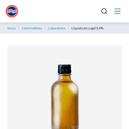
Estás aquí:
Inicio
Commodities
Laboratorio
Líquido de Lugol 0,4%