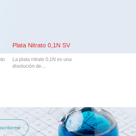
Plata Nitrato 0,1N SV
Plata Nitrato 0,
sto
La plata nitrato 0,1N es una
La plata nitrato 0,02
disolución de…
disolución de…
uscribirme