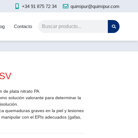
+34 91 875 72 34
quimipur@quimipur.com
log
Contacto
 SV
n de plata nitrato PA.
como solución valorante para determinar la
isolución.
ca quemaduras graves en la piel y lesiones
e manipular con el EPIs adecuados (gafas,