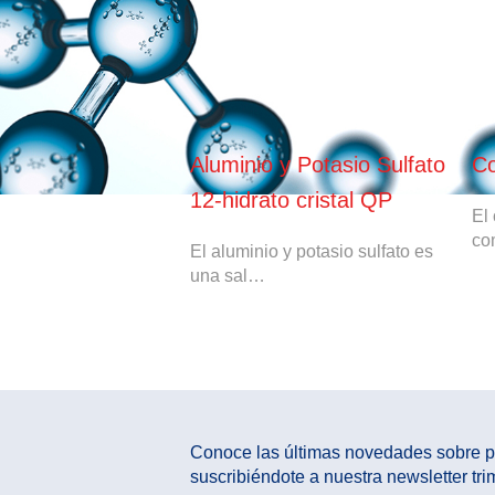
QP
Aluminio y Potasio Sulfato
Co
12-hidrato cristal QP
es un compuesto
El
urado. Usos: Se…
co
El aluminio y potasio sulfato es
una sal…
Conoce las últimas novedades sobre pr
suscribiéndote a nuestra newsletter trim