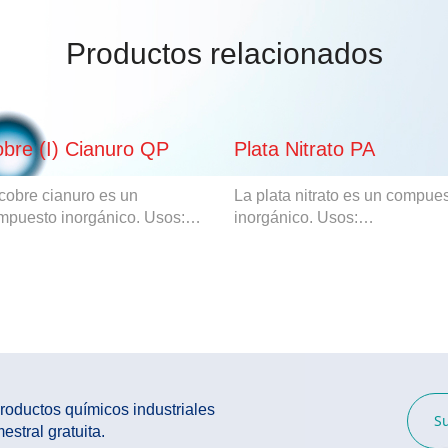
Productos relacionados
bre (I) Cianuro QP
Plata Nitrato PA
 cobre cianuro es un
La plata nitrato es un compue
mpuesto inorgánico. Usos:…
inorgánico. Usos:…
oductos químicos industriales
S
estral gratuita.