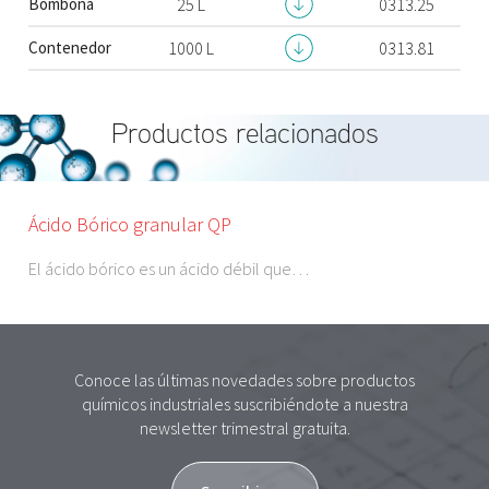
Bombona
25 L
0313.25
Contenedor
1000 L
0313.81
Productos relacionados
Ácido Bórico granular QP
El ácido bórico es un ácido débil que…
Conoce las últimas novedades sobre productos
químicos industriales suscribiéndote a nuestra
newsletter trimestral gratuita.