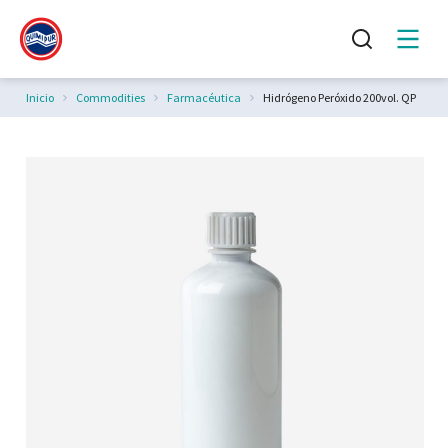
Estás aquí:
Inicio
Commodities
Farmacéutica
Hidrógeno Peróxido 200vol. QP