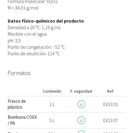
Fórmula molecular: H2O2
M = 34,01 g/mol
Datos físico-químicos del producto
Densidad a 20 ºC: 1,19 g/mL
Miscible con el agua
pH: 3,5
Punto de congelación: - 52 ºC
Punto de ebullición: 114 ºC
Formatos
Contenido
F. seguridad
Ref.
Frasco de
1 L
0313.01
plástico
Bombona COEX
5 L
0313.07
/ PA