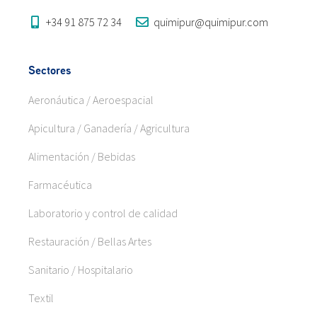
+34 91 875 72 34
quimipur@quimipur.com
Sectores
Aeronáutica / Aeroespacial
Apicultura / Ganadería / Agricultura
Alimentación / Bebidas
Farmacéutica
Laboratorio y control de calidad
Restauración / Bellas Artes
Sanitario / Hospitalario
Textil