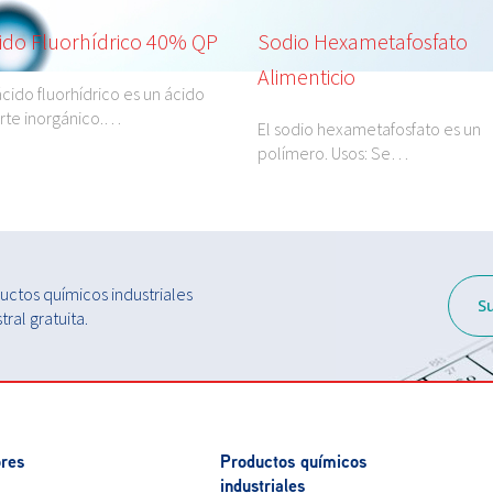
ido Fluorhídrico 40% QP
Sodio Hexametafosfato
Alimenticio
ácido fluorhídrico es un ácido
rte inorgánico.…
El sodio hexametafosfato es un
polímero. Usos: Se…
ctos químicos industriales
S
ral gratuita.
res
Productos químicos
industriales