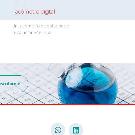
Tacómetro digital
Nigrosina BXL
Un tacómetro o contador de
La nigrosina BXL es un 
revoluciones es una…
soluble en…
uscribirme