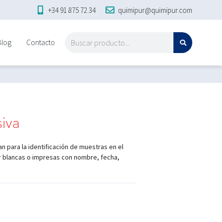
+34 91 875 72 34
quimipur@quimipur.com
Blog
Contacto
siva
an para la identificación de muestras en el
r blancas o impresas con nombre, fecha,