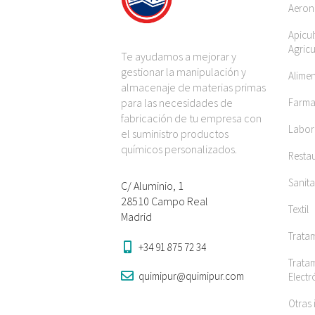
Aeron
Apicul
Agricu
Te ayudamos a mejorar y
gestionar la manipulación y
Alime
almacenaje de materias primas
para las necesidades de
Farma
fabricación de tu empresa con
Labora
el suministro productos
químicos personalizados.
Restau
Sanita
C/ Aluminio, 1
28510 Campo Real
Textil
Madrid
Trata
+34 91 875 72 34
Tratam
quimipur@quimipur.com
Elect
Otras 