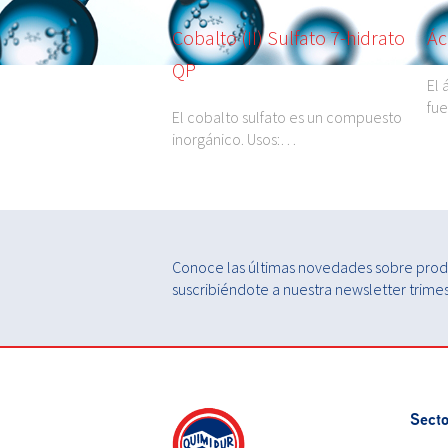
 Caléndula
Cobalto (II) Sulfato 7-hidrato
Ác
QP
 caléndula se obtiene
El 
fue
El cobalto sulfato es un compuesto
inorgánico. Usos:…
Conoce las últimas novedades sobre produ
suscribiéndote a nuestra newsletter trimest
Secto