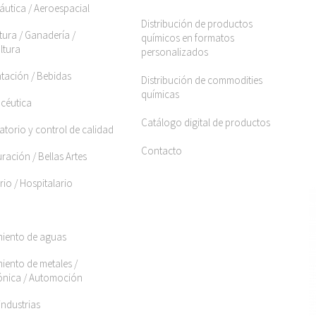
áutica / Aeroespacial
Distribución de productos
tura / Ganadería /
químicos en formatos
ltura
personalizados
ntación / Bebidas
Distribución de commodities
químicas
céutica
Catálogo digital de productos
torio y control de calidad
Contacto
ración / Bellas Artes
rio / Hospitalario
miento de aguas
iento de metales /
rónica / Automoción
industrias