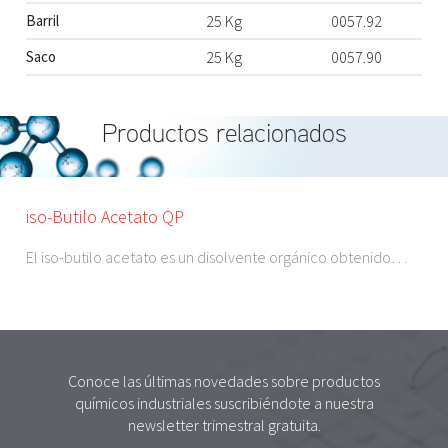
Barril
25 Kg
0057.92
Saco
25 Kg
0057.90
Productos relacionados
iso-Butilo Acetato QP
El iso-butilo acetato es un disolvente orgánico obtenido…
Conoce las últimas novedades sobre productos
químicos industriales suscribiéndote a nuestra
newsletter trimestral gratuita.