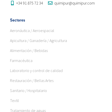
+34 91 875 72 34
quimipur@quimipur.com
Sectores
Aeronáutica / Aeroespacial
Apicultura / Ganadería / Agricultura
Alimentación / Bebidas
Farmacéutica
Laboratorio y control de calidad
Restauración / Bellas Artes
Sanitario / Hospitalario
Textil
Tratamiento de aguas