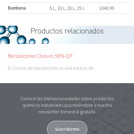
Bombona
5 L, 10 L, 20 L, 25 L
1040.99
Productos relacionados
Benzalconio Cloruro 50% QP
El cloruro de benzalconio es una mezcla de…
Conoce las últimas novedades sobre productos
químicos industriales suscribiéndote a nuestra
newsletter trimestral gratuita.
Suscribirme