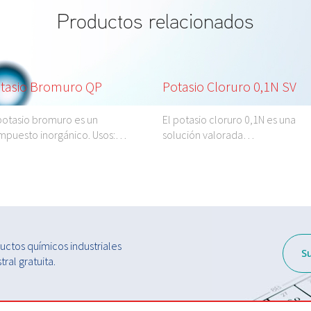
Productos relacionados
tasio Bromuro QP
Potasio Cloruro 0,1N SV
potasio bromuro es un
El potasio cloruro 0,1N es una
mpuesto inorgánico. Usos:…
solución valorada…
ctos químicos industriales
S
ral gratuita.