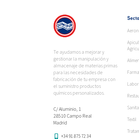
Secto
Aeron
Apicul
Agricu
Te ayudamos a mejorar y
gestionar la manipulación y
Alime
almacenaje de materias primas
para las necesidades de
Farma
fabricación de tu empresa con
Labora
el suministro productos
químicos personalizados.
Restau
Sanita
C/ Aluminio, 1
28510 Campo Real
Textil
Madrid
Trata
+34 91 875 72 34