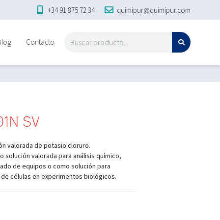
+34 91 875 72 34
quimipur@quimipur.com
Blog
Contacto
,01N SV
ión valorada de potasio cloruro.
mo solución valorada para análisis químico,
brado de equipos o como solución para
s de células en experimentos biológicos.