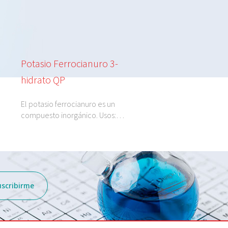
Potasio Ferrocianuro 3-
Potasio Cloruro 1
hidrato QP
El potasio cloruro 1N e
disolución de…
El potasio ferrocianuro es un
compuesto inorgánico. Usos:…
uscribirme