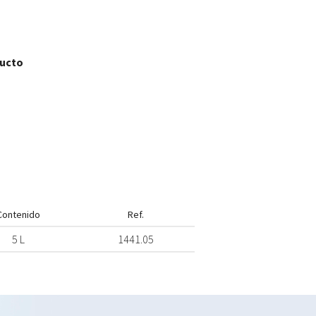
ducto
Contenido
Ref.
5 L
1441.05