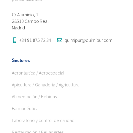
C/ Aluminio, 1
28510 Campo Real
Madrid
+34 91 875 72 34
quimipur@quimipur.com
Sectores
Aeronáutica / Aeroespacial
Apicultura / Ganadería / Agricultura
Alimentación / Bebidas
Farmacéutica
Laboratorio y control de calidad
Restauración / Bellas Artes