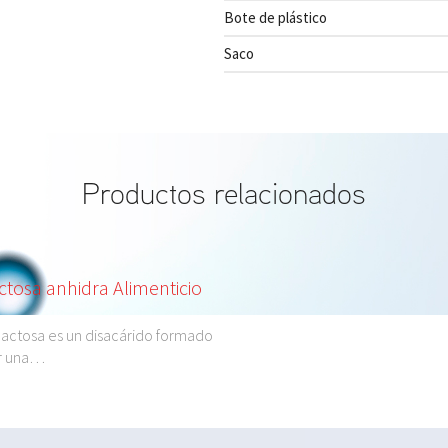
Bote de plástico
Saco
Productos relacionados
ctosa anhidra Alimenticio
lactosa es un disacárido formado
r una…