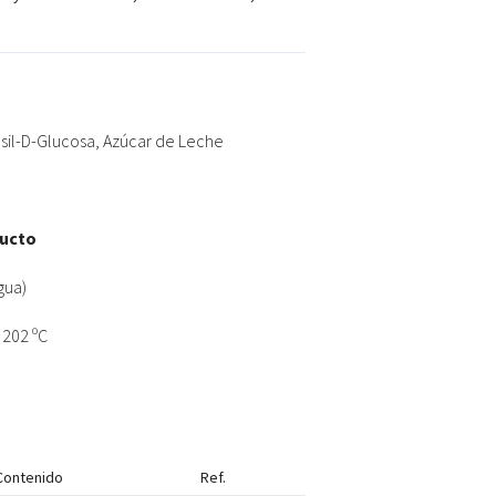
sil-D-Glucosa, Azúcar de Leche
ducto
gua)
202 ºC
Contenido
Ref.