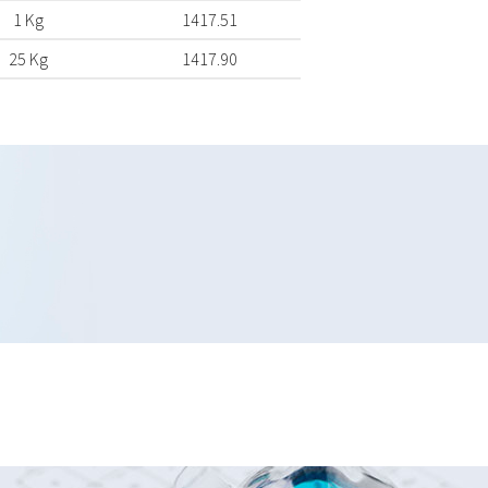
1 Kg
1417.51
25 Kg
1417.90