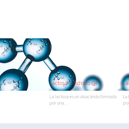
Lactosa 1-hidrato QP
La
La lactosa es un disacárido formado
La 
por una…
po