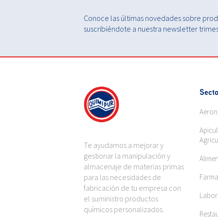
Conoce las últimas novedades sobre produ
suscribiéndote a nuestra newsletter trimest
Secto
Aeron
Apicul
Agricu
Te ayudamos a mejorar y
gestionar la manipulación y
Alime
almacenaje de materias primas
para las necesidades de
Farma
fabricación de tu empresa con
Labora
el suministro productos
químicos personalizados.
Restau