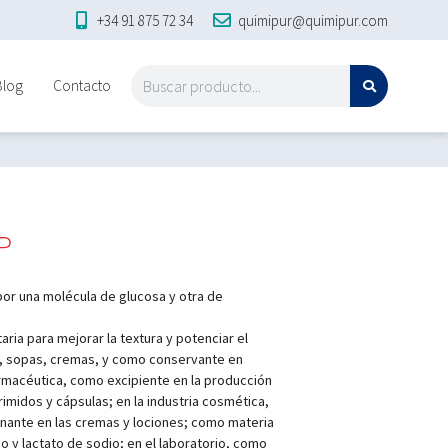
+34 91 875 72 34
quimipur@quimipur.com
Blog
Contacto
P
por una molécula de glucosa y otra de
taria para mejorar la textura y potenciar el
, sopas, cremas, y como conservante en
armacéutica, como excipiente en la producción
idos y cápsulas; en la industria cosmética,
onante en las cremas y lociones; como materia
co y lactato de sodio; en el laboratorio, como