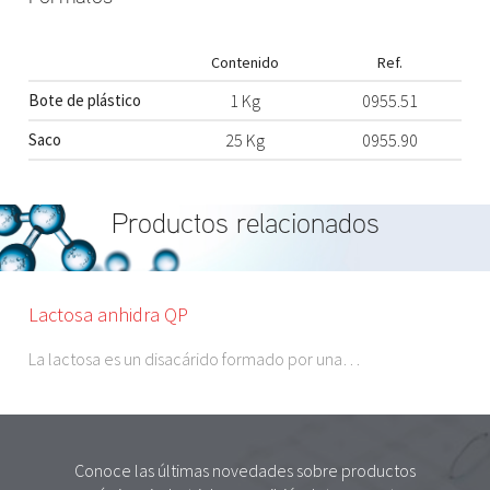
Contenido
Ref.
Bote de plástico
1 Kg
0955.51
Saco
25 Kg
0955.90
Productos relacionados
Lactosa anhidra QP
La lactosa es un disacárido formado por una…
Conoce las últimas novedades sobre productos