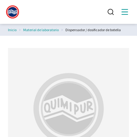
Estás aquí:
Inicio
Material de laboratorio
Dispensador / dosificador de botella