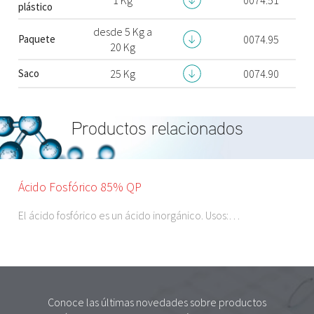
plástico
desde 5 Kg a
Paquete
0074.95
20 Kg
Saco
25 Kg
0074.90
Productos relacionados
Ácido Fosfórico 85% QP
El ácido fosfórico es un ácido inorgánico. Usos:…
Conoce las últimas novedades sobre productos