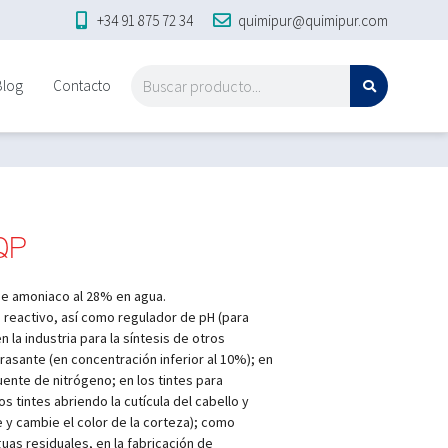
+34 91 875 72 34
quimipur@quimipur.com
Blog
Contacto
QP
de amoniaco al 28% en agua.
o reactivo, así como regulador de pH (para
n la industria para la síntesis de otros
sante (en concentración inferior al 10%); en
uente de nitrógeno; en los tintes para
s tintes abriendo la cutícula del cabello y
y cambie el color de la corteza); como
uas residuales, en la fabricación de