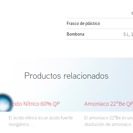
Frasco de plástico
Bombona
5 L, 
Productos relacionados
ido Nítrico 60% QP
Amoniaco 22ºBe QP
ácido nítrico es un ácido fuerte
El amoniaco 22ºBe es una
orgánico…
disolución de amoniaco…