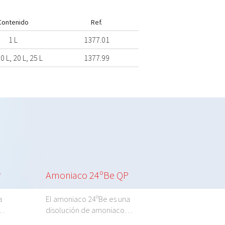
Contenido
Ref.
1 L
1377.01
10 L, 20 L, 25 L
1377.99
Amoniaco 24ºBe QP
Amonio Bicarbona
Alimenticio
El amoniaco 24ºBe es una
disolución de amoniaco…
El amonio bicarbonato 