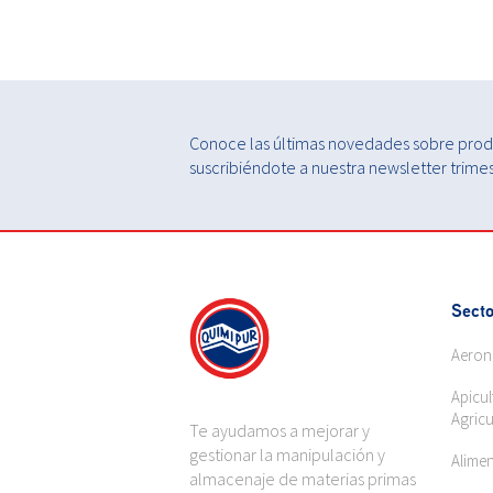
Conoce las últimas novedades sobre produ
suscribiéndote a nuestra newsletter trimest
Secto
Aeron
Apicul
Agricu
Te ayudamos a mejorar y
gestionar la manipulación y
Alime
almacenaje de materias primas