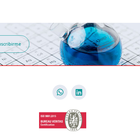
compuesto inorgánico
uscribirme