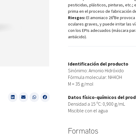
pesticidas, plásticos, pinturas, etc.;
prima en el proceso de fabricación 
Riesgos:
El amoniaco 26ºBe provoca 
oculares graves, y puede irritar las v
con los EPIs adecuados (máscara para
antiácido).
Identificación del producto
Sinónimo: Amonio Hidróxido
Fórmula molecular: NH4OH
M = 35 g/mol
Datos físico-químicos del pro
Densidad a 15 ºC: 0,900 g/mL
Miscible con el agua
Formatos