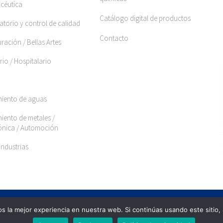
céutica
Catálogo digital de productos
torio y control de calidad
Contacto
ración / Bellas Artes
rio / Hospitalario
miento de aguas
iento de metales /
rónica / Automoción
industrias
 la mejor experiencia en nuestra web. Si continúas usando este sitio,
Política de cali