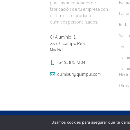
para las necesidades de
Farma
fabricación de tu empresa con
Labora
el suministro productos
químicos personalizados.
Restau
Sanita
C/ Aluminio, 1
28510 Campo Real
Textil
Madrid
Trata
+34 91 875 72 34
Tratam
quimipur@quimipur.com
Elect
Otras 
Quimipur S.L.U. © 2024
Usamos cookies para asegurar que te damos