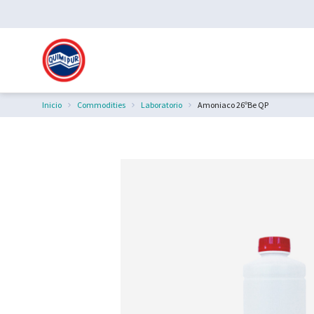
Inicio
Commodities
Laboratorio
Amoniaco 26ºBe QP
Estás aquí: