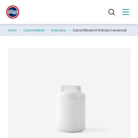
Estás aquí:
Inicio
Commodities
Industria
Calcio Nitrato 4-hidrato Comercial