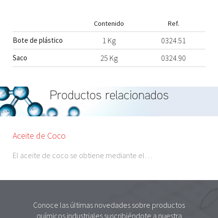
Contenido
Ref.
Bote de plástico
1 Kg
0324.51
Saco
25 Kg
0324.90
Productos relacionados
Aceite de Coco
El aceite de coco se obtiene mediante el…
Conoce las últimas novedades sobre productos
químicos industriales suscribiéndote a nuestra