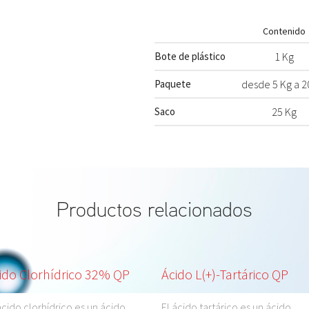
Contenido
Bote de plástico
1 Kg
Paquete
desde 5 Kg a 2
Saco
25 Kg
Productos relacionados
ido Clorhídrico 32% QP
Ácido L(+)-Tartárico QP
ácido clorhídrico es un ácido
El ácido tartárico es un ácido