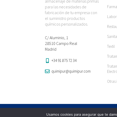
almacenaje de materias primas
para las necesidades de
Farma
fabricación de tu empresa con
Labora
el suministro productos
químicos personalizados.
Restau
Sanita
C/ Aluminio, 1
28510 Campo Real
Textil
Madrid
Trata
+34 91 875 72 34
Tratam
quimipur@quimipur.com
Elect
Otras 
Quimipur S.L.U. © 2024
Usamos cookies para asegurar que te damos