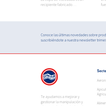
norgánico. Usos:…
recipiente fabricado…
fue
Conoce las últimas novedades sobre produ
suscribiéndote a nuestra newsletter trimest
Secto
Aeron
Apicul
Agricu
Te ayudamos a mejorar y
gestionar la manipulación y
Alime