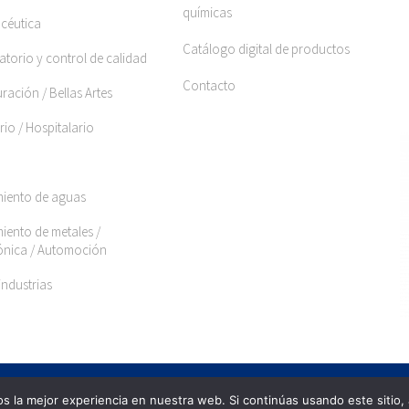
químicas
céutica
Catálogo digital de productos
torio y control de calidad
Contacto
ración / Bellas Artes
rio / Hospitalario
miento de aguas
iento de metales /
rónica / Automoción
industrias
 la mejor experiencia en nuestra web. Si continúas usando este sitio,