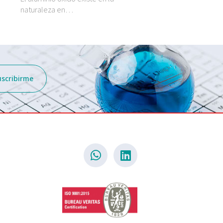
naturaleza en…
naturaleza en…
uscribirme