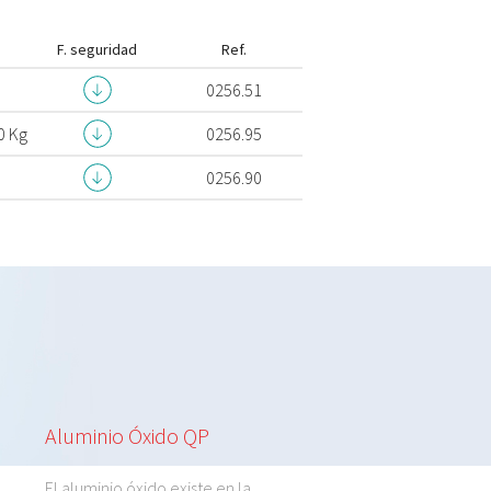
F. seguridad
Ref.
0256.51
0 Kg
0256.95
0256.90
Aluminio Óxido QP
Aluminio Silicato
El aluminio óxido existe en la
El aluminio silicato exis