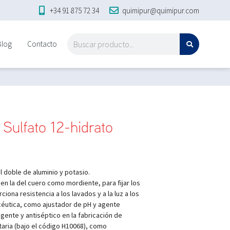
+34 91 875 72 34
quimipur@quimipur.com
Blog
Contacto
 Sulfato 12-hidrato
al doble de aluminio y potasio.
 y en la del cuero como mordiente, para fijar los
iona resistencia a los lavados y a la luz a los
acéutica, como ajustador de pH y agente
gente y antiséptico en la fabricación de
taria (bajo el código H10068), como