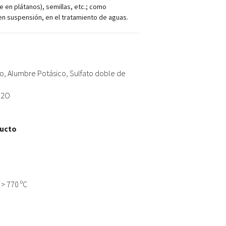
 en plátanos), semillas, etc.; como
en suspensión, en el tratamiento de aguas.
to, Alumbre Potásico, Sulfato doble de
H2O
ducto
> 770 ºC