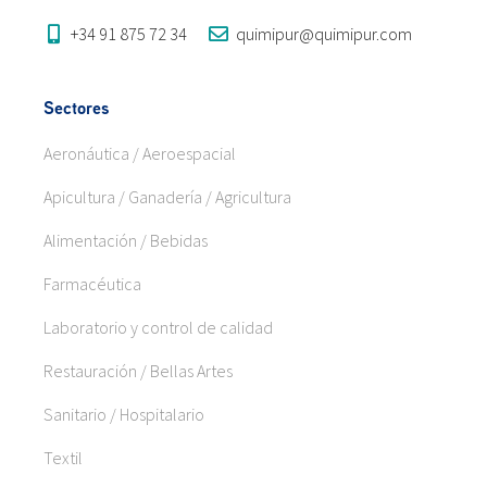
+34 91 875 72 34
quimipur@quimipur.com
Sectores
Aeronáutica / Aeroespacial
Apicultura / Ganadería / Agricultura
Alimentación / Bebidas
Farmacéutica
Laboratorio y control de calidad
Restauración / Bellas Artes
Sanitario / Hospitalario
Textil