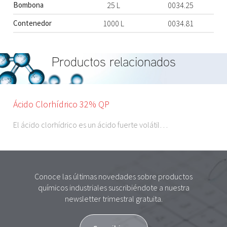
Bombona
25 L
0034.25
Contenedor
1000 L
0034.81
Productos relacionados
Ácido Clorhídrico 32% QP
El ácido clorhídrico es un ácido fuerte volátil…
Conoce las últimas novedades sobre productos
químicos industriales suscribiéndote a nuestra
newsletter trimestral gratuita.