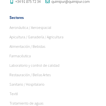
+34 91 875 72 34
quimipur@quimipur.com
Sectores
Aeronáutica / Aeroespacial
Apicultura / Ganadería / Agricultura
Alimentación / Bebidas
Farmacéutica
Laboratorio y control de calidad
Restauración / Bellas Artes
Sanitario / Hospitalario
Textil
Tratamiento de aguas