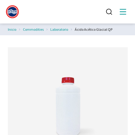
Estás aquí:
Inicio
Commodities
Laboratorio
Ácido Acético Glacial QP