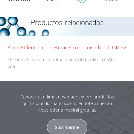
Productos relacionados
Ácido Etilendiaminotetraacético sal disódica 0,05M SV
El ácido etilendiaminotetraacético sal disódica 0,05M es
una…
Conoce las últimas novedades sobre productos
químicos industriales suscribiéndote a nuestra
newsletter trimestral gratuita.
Suscribirme