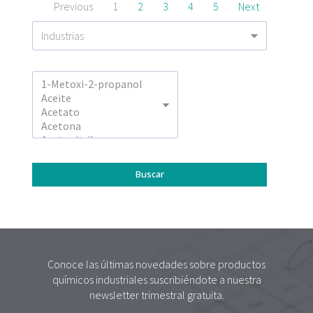
Previous
1
2
3
4
5
Next
Conoce las últimas novedades sobre productos
químicos industriales suscribiéndote a nuestra
newsletter trimestral gratuita.