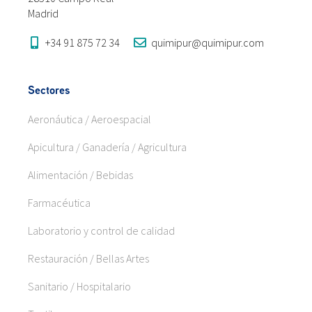
Madrid
+34 91 875 72 34
quimipur@quimipur.com
Sectores
Aeronáutica / Aeroespacial
Apicultura / Ganadería / Agricultura
Alimentación / Bebidas
Farmacéutica
Laboratorio y control de calidad
Restauración / Bellas Artes
Sanitario / Hospitalario