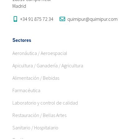
Madrid
+34 91 875 72 34
quimipur@quimipur.com
Sectores
Aeronáutica / Aeroespacial
Apicultura / Ganadería / Agricultura
Alimentación / Bebidas
Farmacéutica
Laboratorio y control de calidad
Restauración / Bellas Artes
Sanitario / Hospitalario