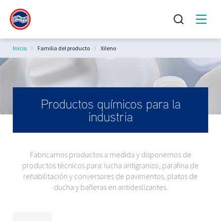
Estás aquí:
Inicio
Familia del producto
Xileno
Productos químicos para la
industria
Fabricamos productos a medida y disponemos de
productos técnicos para: lucha antigranizo, parafina de
rehabilitación y conversores de pavimentos, platos de
ducha y bañeras en antideslizantes.