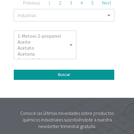
Previous
1
2
3
4
5
Next
Conoce las últimas novedades sobre productos
químicos industriales suscribiéndote a nuestra
newsletter trimestral gratuita.